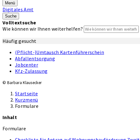
Menü
Digitales Amt
Suche
Volltextsuche
Wie können wir Ihnen weiterhelfen?
Häufig gesucht
(Pflicht-)Umtausch Kartenführerschein
Abfallentsorgung
Jobcenter
Kfz-Zulassung
© Barbara Klausecker
Startseite
Kurzmenü
Formulare
Inhalt
Formulare
Checkliste für Antrag auf Wohnungsbauförderung Zwei